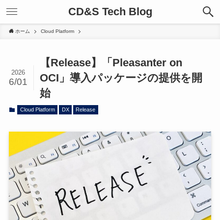
CD&S Tech Blog
ホーム
Cloud Platform
【Release】「Pleasanter on
2026
OCI」導入パッケージの提供を開
6/01
始
Cloud Platform
DX
Release